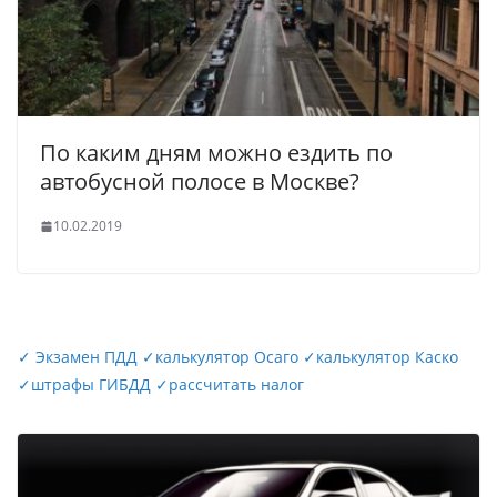
По каким дням можно ездить по
автобусной полосе в Москве?
10.02.2019
✓
Экзамен ПДД
✓
калькулятор Осаго
✓
калькулятор Каско
✓
штрафы ГИБДД
✓
рассчитать налог