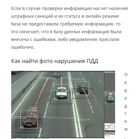
Если в случае проверки информации насчет наличия
штрафных санкций и их статуса в онлайн режиме
база не предоставила требуемую информацию, то
это означает, что в базу данных информация была
внесена с ошибками, либо уведомление прислали
ошибочно.
Как найти фото нарушения ПДД
П
е
р
е
д
т
е
м
,