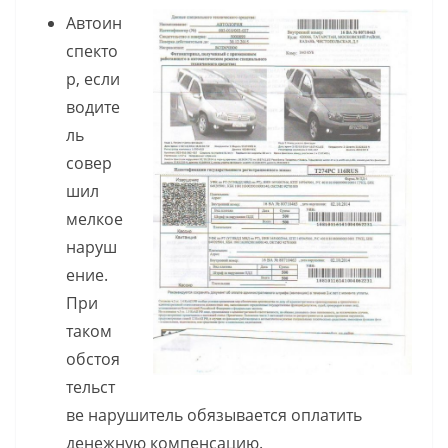
Автоин
спекто
р, если
водите
ль
совер
шил
мелкое
наруш
ение.
При
таком
обстоя
тельст
ве нарушитель обязывается оплатить
денежную компенсацию.