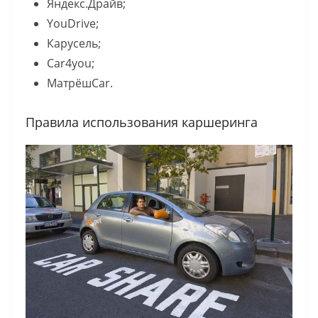
Яндекс.Драйв;
YouDrive;
Карусель;
Car4you;
МатрёшCar.
Правила использования каршеринга