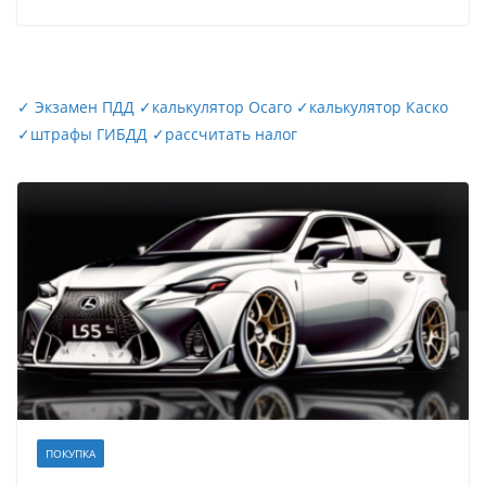
✓
Экзамен ПДД
✓
калькулятор Осаго
✓
калькулятор Каско
✓
штрафы ГИБДД
✓
рассчитать налог
ПОКУПКА