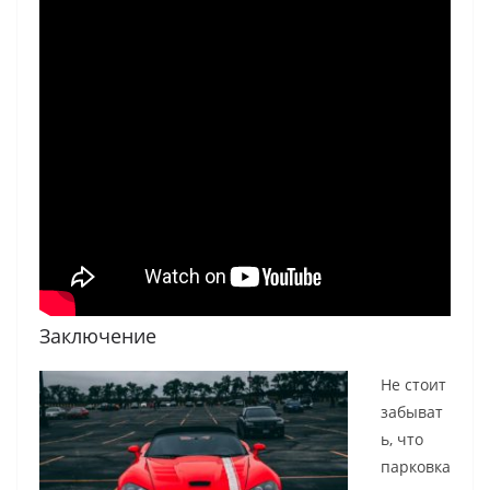
Заключение
Не стоит
забыват
ь, что
парковка