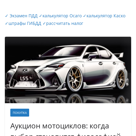
✓
Экзамен ПДД
✓
калькулятор Осаго
✓
калькулятор Каско
✓
штрафы ГИБДД
✓
рассчитать налог
ПОКУПКА
Аукцион мотоциклов: когда