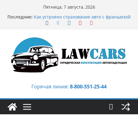
Перейти
Пятница, 7 августа, 2026
к
Последние:
Как устроено страхование авто с франшизой
содержимому
и кому оно может подойти
Аукцион автомобилей: когда выбор
превращается в стратегию
Аукцион мотоциклов: когда выбор
становится философией скорости
Срочный выкуп битых авто в Москве:
почему автовладельцы выбирают mos-auto
Бриллиантовые серьги: вечная классика
или остромодный тренд?
Горячая линия:
8-800-551-25-44