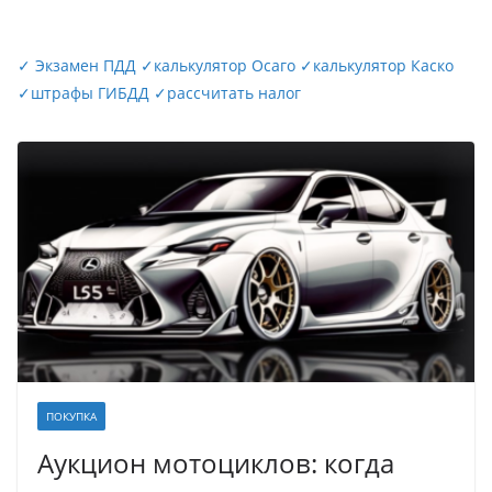
✓
Экзамен ПДД
✓
калькулятор Осаго
✓
калькулятор Каско
✓
штрафы ГИБДД
✓
рассчитать налог
ПОКУПКА
Аукцион мотоциклов: когда