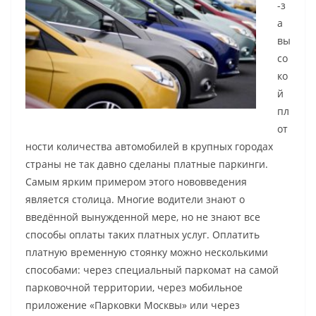
-з
а
вы
со
ко
й
пл
от
ности количества автомобилей в крупных городах
страны не так давно сделаны платные паркинги.
Самым ярким примером этого нововведения
является столица. Многие водители знают о
введённой вынужденной мере, но не знают все
способы оплаты таких платных услуг. Оплатить
платную временную стоянку можно несколькими
способами: через специальный паркомат на самой
парковочной территории, через мобильное
приложение «Парковки Москвы» или через