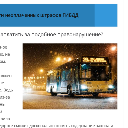
ти неоплаченных штрафов ГИБДД
заплатить за подобное правонарушение?
нное
о, не
ом.
должен
не
. Ведь
из-за
ень
на
авила
дороге сможет досконально понять содержание закона и