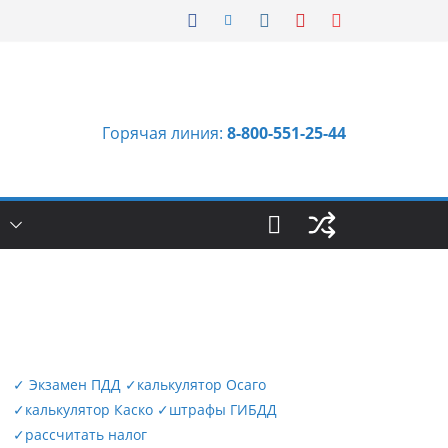
Горячая линия:
8-800-551-25-44
Ы
✓
Экзамен ПДД
✓
калькулятор Осаго
✓
калькулятор Каско
✓
штрафы ГИБДД
✓
рассчитать налог