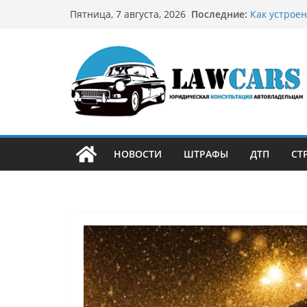
Перейти
Последние:
Бриллианто
Пятница, 7 августа, 2026
к
остромодны
Как устроен
содержимому
может подо
Аукцион ав
стратегию
Аукцион мо
философией
Срочный вы
автовладел
НОВОСТИ
ШТРАФЫ
ДТП
СТ