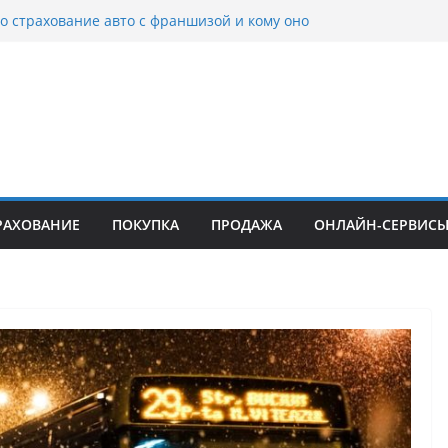
вые серьги: вечная классика или
й тренд?
о страхование авто с франшизой и кому оно
йти
томобилей: когда выбор превращается в
тоциклов: когда выбор становится
 скорости
куп битых авто в Москве: почему
ьцы выбирают mos-auto
РАХОВАНИЕ
ПОКУПКА
ПРОДАЖА
ОНЛАЙН-СЕРВИС