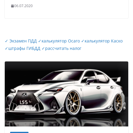
06.07.2020
✓
Экзамен ПДД
✓
калькулятор Осаго
✓
калькулятор Каско
✓
штрафы ГИБДД
✓
рассчитать налог