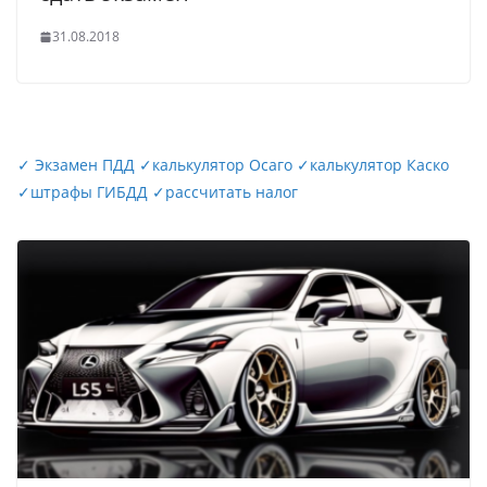
31.08.2018
✓
Экзамен ПДД
✓
калькулятор Осаго
✓
калькулятор Каско
✓
штрафы ГИБДД
✓
рассчитать налог