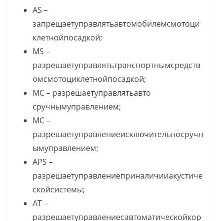
AS –
запрещаетуправлятьавтомобилемсмотоци
клетнойпосадкой;
MS –
разрешаетуправлятьтранспортнымсредств
омсмотоциклетнойпосадкой;
MC – разрешаетуправлятьавто
сручнымуправлением;
MC –
разрешаетуправлениеисключительносручн
ымуправлением;
APS –
разрешаетуправлениеприналичииакустиче
скойсистемы;
AT –
разрешаетуправлениесавтоматическойкор