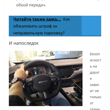
обкой передач.
Читайте также здесь...
Как
обжаловать штраф за
неправильную парковку?
И напоследок
Безоп
асност
ь на
дорог
е
завис
ит не
только
от
техни