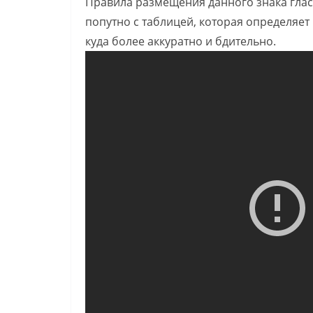
Правила размещения данного знака глася
попутно с таблицей, которая определяет 
куда более аккуратно и бдительно.