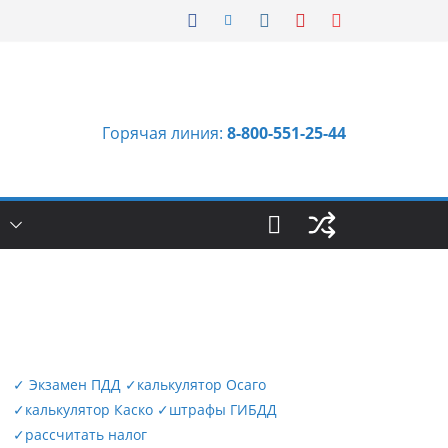
Горячая линия:
8-800-551-25-44
Ы
✓
Экзамен ПДД
✓
калькулятор Осаго
✓
калькулятор Каско
✓
штрафы ГИБДД
✓
рассчитать налог