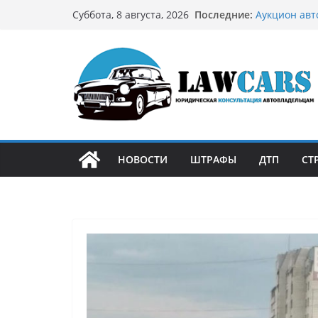
Перейти
Последние:
Аукцион авт
Суббота, 8 августа, 2026
к
стратегию
Аукцион мот
содержимому
философией 
Срочный вык
автовладел
Бриллиантов
остромодны
Как устроен
может подо
НОВОСТИ
ШТРАФЫ
ДТП
СТ