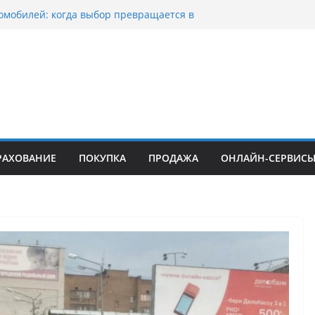
омобилей: когда выбор превращается в
оциклов: когда выбор становится
скорости
уп битых авто в Москве: почему
ьцы выбирают mos-auto
ые серьги: вечная классика или
й тренд?
о страхование авто с франшизой и кому оно
йти
РАХОВАНИЕ
ПОКУПКА
ПРОДАЖА
ОНЛАЙН-СЕРВИС