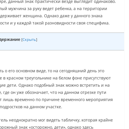
ре, данный знак практически везде выглядит одинаково.
лый мужчина за руку ведет ребенка, а на территории
держивает женщина. Однако даже у данного знака
сти и у каждой такой разновидности своя специфика.
держание
[
Скрыть
]
ть о его основном виде, то на сегодняшний день это
де в красном треугольнике на белом фоне присутствуют
е дети. Однако подобный знак можно встретить и на
, где он уже обозначает, что на данном отрезке пути
ет лишь временно по причине временного мероприятия
 подростков на данном участке.
тель неоднократно мог видеть табличку, которая крайне
орожный знак «осторожно, дети», однако здесь