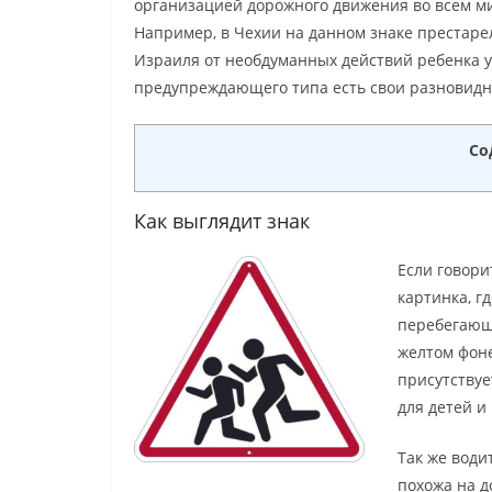
организацией дорожного движения во всем ми
Например, в Чехии на данном знаке престаре
Израиля от необдуманных действий ребенка у
предупреждающего типа есть свои разновидно
Со
Как выглядит знак
Если говори
картинка, г
перебегающи
желтом фоне
присутству
для детей и
Так же води
похожа на д