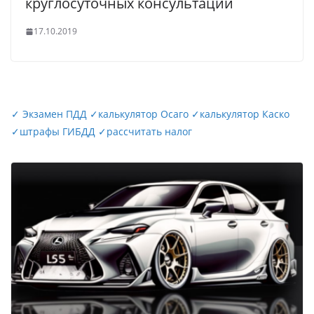
круглосуточных консультаций
17.10.2019
✓
Экзамен ПДД
✓
калькулятор Осаго
✓
калькулятор Каско
✓
штрафы ГИБДД
✓
рассчитать налог