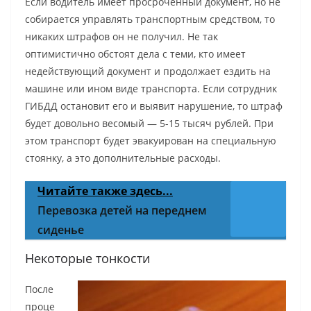
Если водитель имеет просроченный документ, но не
собирается управлять транспортным средством, то
никаких штрафов он не получил. Не так
оптимистично обстоят дела с теми, кто имеет
недействующий документ и продолжает ездить на
машине или ином виде транспорта. Если сотрудник
ГИБДД остановит его и выявит нарушение, то штраф
будет довольно весомый — 5-15 тысяч рублей. При
этом транспорт будет эвакуирован на специальную
стоянку, а это дополнительные расходы.
Читайте также здесь...
Перевозка детей на переднем
сиденье
Некоторые тонкости
После
проце