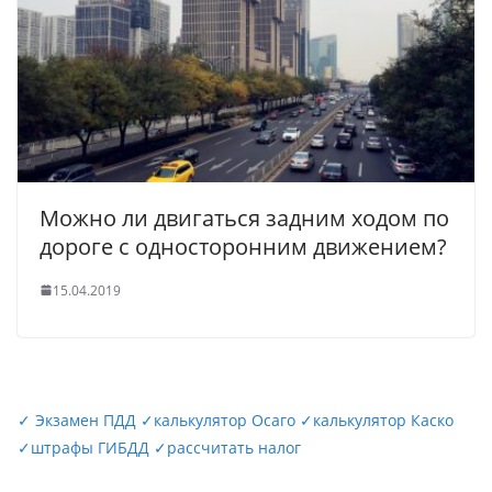
Можно ли двигаться задним ходом по
дороге с односторонним движением?
15.04.2019
✓
Экзамен ПДД
✓
калькулятор Осаго
✓
калькулятор Каско
✓
штрафы ГИБДД
✓
рассчитать налог