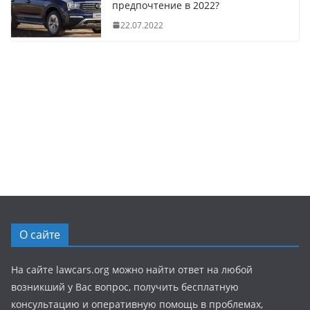
предпочтение в 2022?
22.07.2022
О сайте
На сайте lawcars.org можно найти ответ на любой
возникший у Вас вопрос, получить бесплатную
консультацию и оперативную помощь в проблемах,