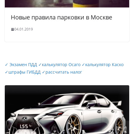
Новые правила парковки в Москве
04.01.2019
✓
Экзамен ПДД
✓
калькулятор Осаго
✓
калькулятор Каско
✓
штрафы ГИБДД
✓
рассчитать налог