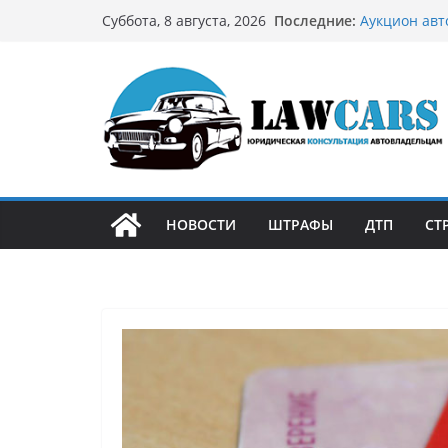
Перейти
Последние:
Аукцион авт
Суббота, 8 августа, 2026
к
стратегию
Аукцион мот
содержимому
философией 
Срочный вык
автовладел
Бриллиантов
остромодны
Как устроен
может подо
НОВОСТИ
ШТРАФЫ
ДТП
СТ