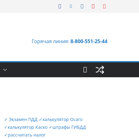
Горячая линия:
8-800-551-25-44
Ы
✓
Экзамен ПДД
✓
калькулятор Осаго
✓
калькулятор Каско
✓
штрафы ГИБДД
✓
рассчитать налог