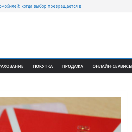
омобилей: когда выбор превращается в
оциклов: когда выбор становится
скорости
уп битых авто в Москве: почему
ьцы выбирают mos-auto
ые серьги: вечная классика или
й тренд?
о страхование авто с франшизой и кому оно
йти
РАХОВАНИЕ
ПОКУПКА
ПРОДАЖА
ОНЛАЙН-СЕРВИС