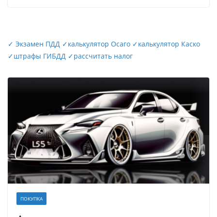
✓
Экзамен ПДД
✓
калькулятор Осаго
✓
калькулятор Каско
✓
штрафы ГИБДД
✓
рассчитать налог
ПОКУПКА