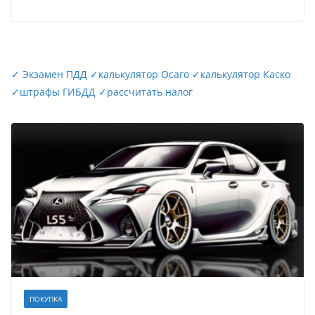
✓
Экзамен ПДД
✓
калькулятор Осаго
✓
калькулятор Каско
✓
штрафы ГИБДД
✓
рассчитать налог
ПОКУПКА