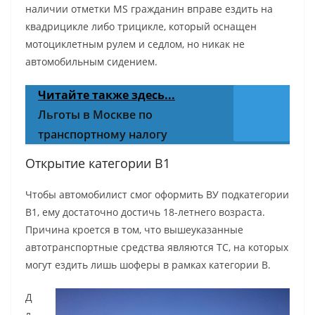
наличии отметки MS гражданин вправе ездить на
квадрицикле либо трицикле, который оснащен
мотоциклетным рулем и седлом, но никак не
автомобильным сидением.
Читайте также здесь...
Льготы в Москве по
транспортному налогу
Открытие категории В1
Чтобы автомобилист смог оформить ВУ подкатегории
В1, ему достаточно достичь 18-летнего возраста.
Причина кроется в том, что вышеуказанные
автотранспортные средства являются ТС, на которых
могут ездить лишь шоферы в рамках категории В.
Д
л