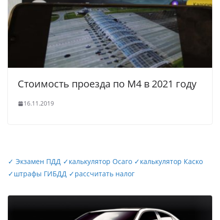
Стоимость проезда по М4 в 2021 году
16.11.2019
✓
Экзамен ПДД
✓
калькулятор Осаго
✓
калькулятор Каско
✓
штрафы ГИБДД
✓
рассчитать налог