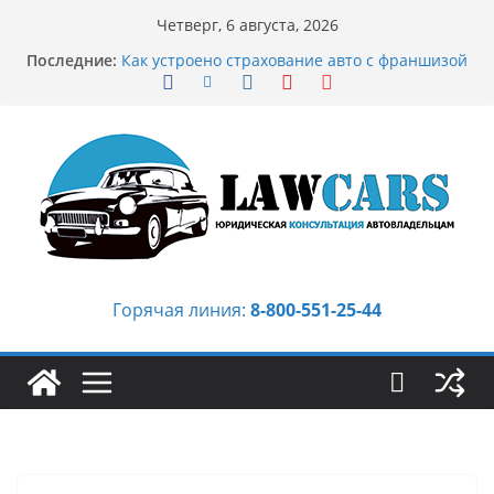
Перейти
Четверг, 6 августа, 2026
Бриллиантовые серьги: вечная классика
к
Последние:
или остромодный тренд?
содержимому
Как устроено страхование авто с франшизой
и кому оно может подойти
Аукцион автомобилей: когда выбор
превращается в стратегию
Аукцион мотоциклов: когда выбор
становится философией скорости
Срочный выкуп битых авто в Москве:
почему автовладельцы выбирают mos-auto
Горячая линия:
8-800-551-25-44