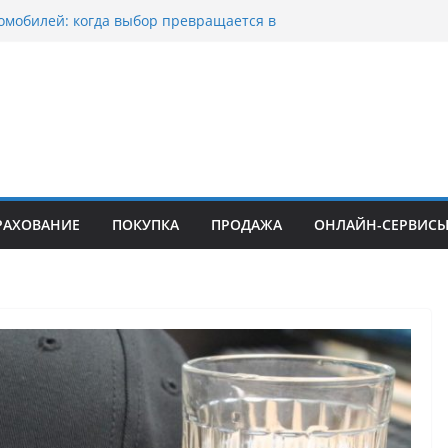
омобилей: когда выбор превращается в
оциклов: когда выбор становится
скорости
уп битых авто в Москве: почему
ьцы выбирают mos-auto
ые серьги: вечная классика или
й тренд?
о страхование авто с франшизой и кому оно
йти
РАХОВАНИЕ
ПОКУПКА
ПРОДАЖА
ОНЛАЙН-СЕРВИС