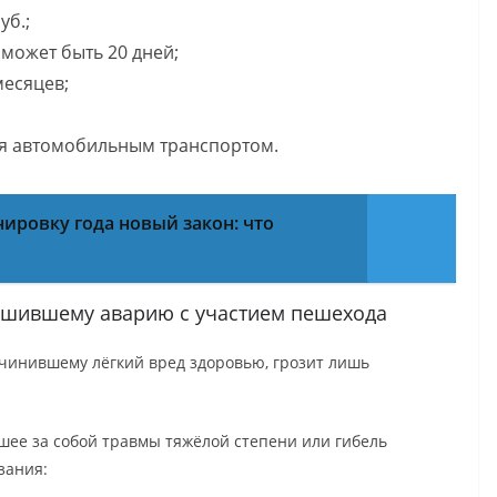
уб.;
может быть 20 дней;
месяцев;
ия автомобильным транспортом.
нировку года новый закон: что
ершившему аварию с участием пешехода
чинившему лёгкий вред здоровью, грозит лишь
кшее за собой травмы тяжёлой степени или гибель
зания: