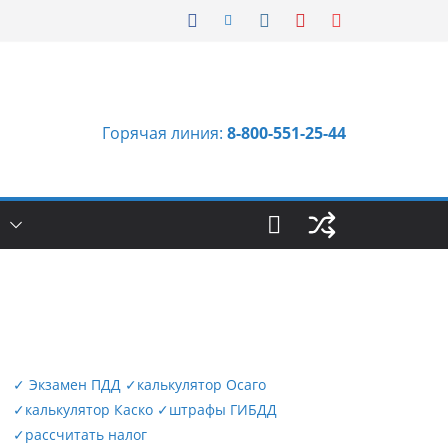
Горячая линия:
8-800-551-25-44
Ы
✓
Экзамен ПДД
✓
калькулятор Осаго
✓
калькулятор Каско
✓
штрафы ГИБДД
✓
рассчитать налог