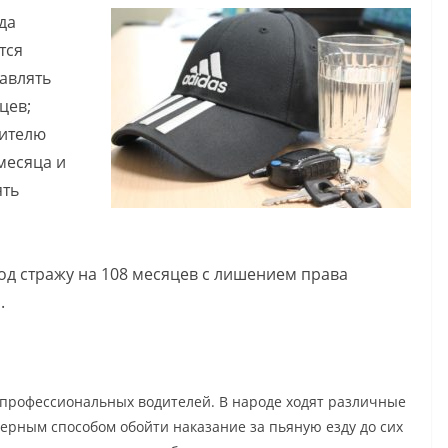
да
тся
равлять
цев;
дителю
месяца и
ять
од стражу на 108 месяцев с лишением права
.
 профессиональных водителей. В народе ходят различные
верным способом обойти наказание за пьяную езду до сих