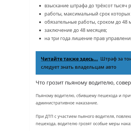
взыскание штрафа до трёхсот тысяч р
работы, максимальный срок которых 
обязательные работы, сроком до 48 
заключение до 48 месяцев;
на три года лишение прав управлен
Читайте также здесь...
Штраф за то
следует знать владельцам авто
Что грозит пьяному водителю, сов
Пьяному водителю, сбившему пешехода и при
административное наказание.
При ДТП с участием пьяного водителя, повле
пешехода, водителю грозят особые меры нака