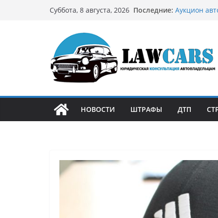
Перейти
Последние:
Аукцион авт
Суббота, 8 августа, 2026
к
стратегию
Аукцион мот
содержимому
философией 
Срочный вык
автовладел
Бриллиантов
остромодны
Как устроен
может подо
НОВОСТИ
ШТРАФЫ
ДТП
СТ