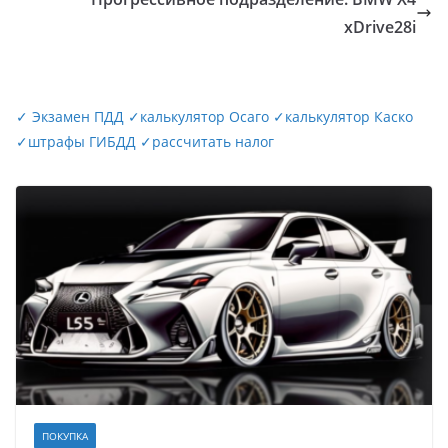
xDrive28i
✓
Экзамен ПДД
✓
калькулятор Осаго
✓
калькулятор Каско
✓
штрафы ГИБДД
✓
рассчитать налог
ПОКУПКА