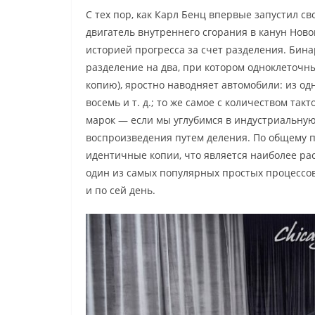
С тех пор, как Карл Бенц впервые запустил 
двигатель внутреннего сгорания в канун Нов
историей прогресса за счет разделения. Бина
разделение на два, при котором одноклеточн
копию), яростно наводняет автомобили: из од
восемь и т. д.; то же самое с количеством так
марок — если мы углубимся в индустриальну
воспроизведения путем деления. По общему 
идентичные копии, что является наиболее р
один из самых популярных простых процессо
и по сей день.