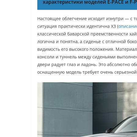
характеристики моделей E‑PACE и F‑
Настоящее облегчение исходит изнутри — с т
ситуация практически идентична X3 (
описани
классической баварской преемственности хай-
логична и понятна, а сиденье с отличной бо
видимость его высокого положения. Материа
консоли и туннель между сиденьями выполнены
двери радует глаз и ладонь. Это абсолютно об
оснащенную модель требует очень серьезной