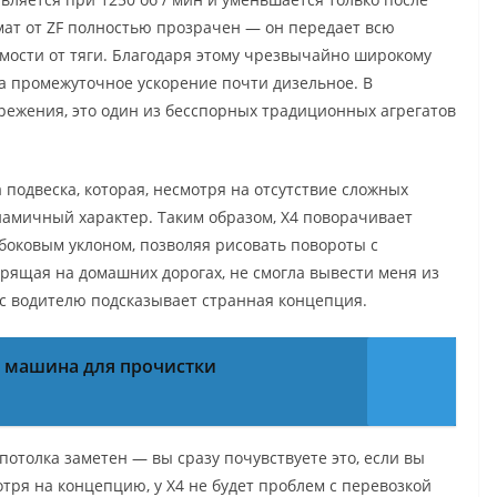
мат от ZF полностью прозрачен — он передает всю
мости от тяги. Благодаря этому чрезвычайно широкому
, а промежуточное ускорение почти дизельное. В
ежения, это один из бесспорных традиционных агрегатов
подвеска, которая, несмотря на отсутствие сложных
инамичный характер. Таким образом, X4 поворачивает
оковым уклоном, позволяя рисовать повороты с
арящая на домашних дорогах, не смогла вывести меня из
 с водителю подсказывает странная концепция.
т машина для прочистки
потолка заметен — вы сразу почувствуете это, если вы
отря на концепцию, у X4 не будет проблем с перевозкой