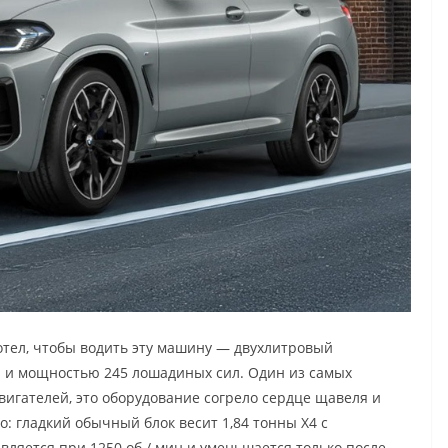
хотел, чтобы водить эту машину — двухлитровый
 и мощностью 245 лошадиных сил. Один из самых
игателей, это оборудование согрело сердце щавеля и
о: гладкий обычный блок весит 1,84 тонны X4 с
ляется при 1250 об / мин и уменьшается только после