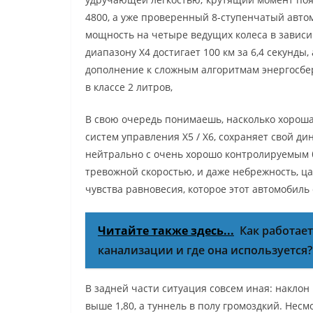
4800, а уже проверенный 8-ступенчатый авто
мощность на четыре ведущих колеса в зависи
диапазону X4 достигает 100 км за 6,4 секунды
дополнение к сложным алгоритмам энергосбер
в классе 2 литров,
В свою очередь понимаешь, насколько хороша 
систем управления X5 / X6, сохраняет свой д
нейтрально с очень хорошо контролируемым б
тревожной скоростью, и даже небрежность, ц
чувства равновесия, которое этот автомобиль
Читайте также здесь...
Как работае
канализации и где она используется?
В задней части ситуация совсем иная: наклон 
выше 1,80, а туннель в полу громоздкий. Несм