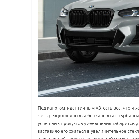
Под капотом, идентичным X3, есть все, что я 
четырехцилиндровый бензиновый с турбиной
успешных продуктов уменьшения габаритов дв
заставило его сжаться в увеличительное стекл
удручающей легкостью; крутящий момент появ