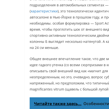
подразделения в автомобильных сегментах — 
(
характеристики
), это технологически иденти
автосалоне в Нью-Йорке в прошлом году, и п
необходимы. особая формулировка — Sport Acti
время, чтобы проглотить шок от внешнего вида
спортивно-активным технологическим двойник
колонны Б выглядит несколько натянутой. А к
на 24 см меньше.
Общее внешнее впечатление такое, что две м
идее гадкого утенка (со всеми сюрпризами в 
описывать свой внешний вид как «магнит для 
неопределенным, но это, очевидно, вопрос су
напряженный, но предположим, что типичный
magnificantes vitrum (щавель с большой лупой 
Читайте также здесь...
Особенности