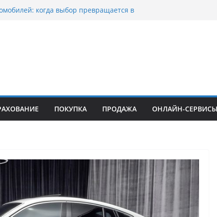
омобилей: когда выбор превращается в
оциклов: когда выбор становится
 скорости
уп битых авто в Москве: почему
ьцы выбирают mos-auto
ые серьги: вечная классика или
й тренд?
о страхование авто с франшизой и кому оно
йти
РАХОВАНИЕ
ПОКУПКА
ПРОДАЖА
ОНЛАЙН-СЕРВИС