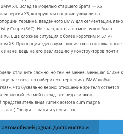
BMW X4. Вслед за моделью старшего брата — X5
чная версия X3, которую мы впервые увидели на
ропорции термина, введенного BMW для сегментации, явно
vity Coupe (SAC). Не знаю, как вы, но мне нужно было
 X6. Еще сложнее ситуация с более коротким (4,67 м),
ом X3. Пропорции здесь хуже: линия скоса потолка после
ак иначе, ведь на его реализацию у конструкторов почти
одели отличить сложно, но тем не менее, меньшая ближе к
конце рассказа, но наберитесь терпения). BMW любит
глаз», что буквально верно; отношение зрителя остается
бъективный. На мой взгляд, это вид слишком
 представитель вида rumex acetosa cum magna
— лат.) Говорит с вами и утешит вас.
 автомобилей Jaguar. Достоинства и