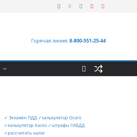
Горячая линия:
8-800-551-25-44
Ы
✓
Экзамен ПДД
✓
калькулятор Осаго
✓
калькулятор Каско
✓
штрафы ГИБДД
✓
рассчитать налог