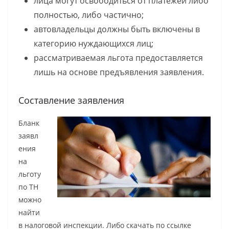
лица могут освободиться от платежей либо
полностью, либо частично;
автовладельцы должны быть включены в
категорию нуждающихся лиц;
рассматриваемая льгота предоставляется
лишь на основе предъявления заявления.
Составление заявления
Бланк
заявл
ения
на
льготу
по ТН
можно
найти
в налоговой инспекции. Либо скачать по ссылке