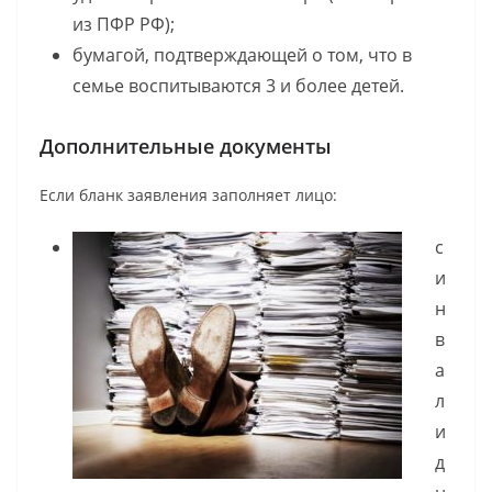
из ПФР РФ);
бумагой, подтверждающей о том, что в
семье воспитываются 3 и более детей.
Дополнительные документы
Если бланк заявления заполняет лицо:
с
и
н
в
а
л
и
д