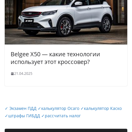
Belgee X50 — какие технологии
использует этот кроссовер?
21.04.2025
✓
Экзамен ПДД
✓
калькулятор Осаго
✓
калькулятор Каско
✓
штрафы ГИБДД
✓
рассчитать налог