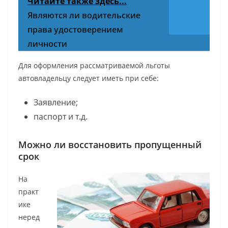
Читайте также здесь...
Являются ли водительские
права удостоверением
личности
Для оформления рассматриваемой льготы
автовладельцу следует иметь при себе:
Заявление;
паспорт и т.д.
Можно ли восстановить пропущенный
срок
На
практ
ике
неред