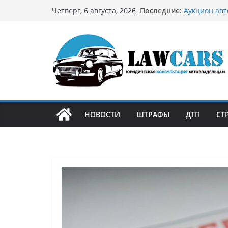
Перейти
Последние:
Аукцион авт
Четверг, 6 августа, 2026
к
стратегию
Аукцион мот
содержимому
философией
Срочный вык
автовладел
Бриллиантов
остромодны
Как устроен
может подо
НОВОСТИ
ШТРАФЫ
ДТП
СТ