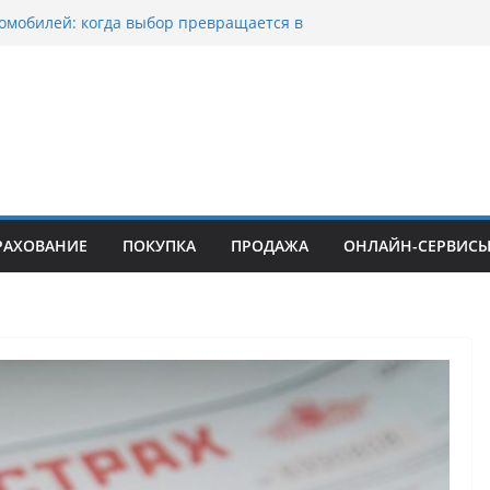
омобилей: когда выбор превращается в
оциклов: когда выбор становится
 скорости
уп битых авто в Москве: почему
ьцы выбирают mos-auto
ые серьги: вечная классика или
й тренд?
о страхование авто с франшизой и кому оно
йти
РАХОВАНИЕ
ПОКУПКА
ПРОДАЖА
ОНЛАЙН-СЕРВИС