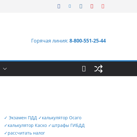
Горячая линия:
8-800-551-25-44
Ы
✓
Экзамен ПДД
✓
калькулятор Осаго
✓
калькулятор Каско
✓
штрафы ГИБДД
✓
рассчитать налог