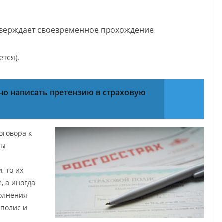
дтверждает своевременное прохождение
тся).
но написать претензию в страховую
оговора к
ты
, то их
, а иногда
полнения
 полис и