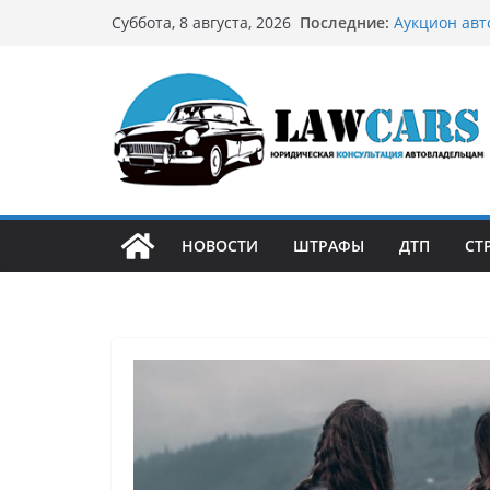
Перейти
Последние:
Аукцион авт
Суббота, 8 августа, 2026
к
стратегию
Аукцион мот
содержимому
философией 
Срочный вык
автовладел
Бриллиантов
остромодны
Как устроен
может подо
НОВОСТИ
ШТРАФЫ
ДТП
СТ