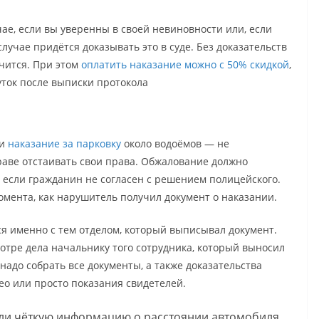
чае, если вы уверенны в своей невиновности или, если
лучае придётся доказывать это в суде. Без доказательств
учится. При этом
оплатить наказание можно с 50% скидкой
,
суток после выписки протокола
 и
наказание за парковку
около водоёмов — не
аве отстаивать свои права. Обжалование должно
, если гражданин не согласен с решением полицейского.
момента, как нарушитель получил документ о наказании.
ся именно с тем отделом, который выписывал документ.
отре дела начальнику того сотрудника, который выносил
надо собрать все документы, а также доказательства
део или просто показания свидетелей.
ли чёткую информацию о расстоянии автомобиля