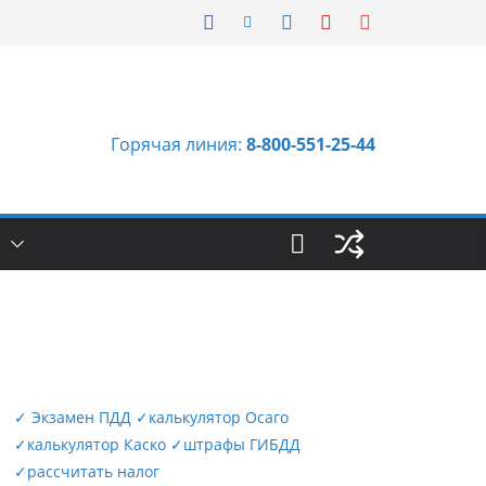
Горячая линия:
8-800-551-25-44
Ы
✓
Экзамен ПДД
✓
калькулятор Осаго
✓
калькулятор Каско
✓
штрафы ГИБДД
✓
рассчитать налог