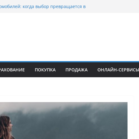
омобилей: когда выбор превращается в
оциклов: когда выбор становится
скорости
уп битых авто в Москве: почему
ьцы выбирают mos-auto
ые серьги: вечная классика или
й тренд?
о страхование авто с франшизой и кому оно
йти
РАХОВАНИЕ
ПОКУПКА
ПРОДАЖА
ОНЛАЙН-СЕРВИС