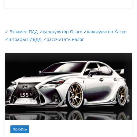
✓
Экзамен ПДД
✓
калькулятор Осаго
✓
калькулятор Каско
✓
штрафы ГИБДД
✓
рассчитать налог
ПОКУПКА