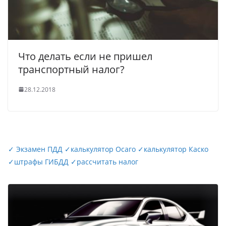
Что делать если не пришел
транспортный налог?
28.12.2018
✓
Экзамен ПДД
✓
калькулятор Осаго
✓
калькулятор Каско
✓
штрафы ГИБДД
✓
рассчитать налог