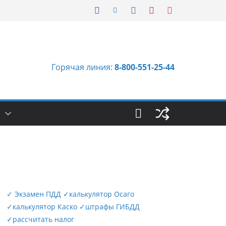
Горячая линия:
8-800-551-25-44
Ы
✓
Экзамен ПДД
✓
калькулятор Осаго
✓
калькулятор Каско
✓
штрафы ГИБДД
✓
рассчитать налог