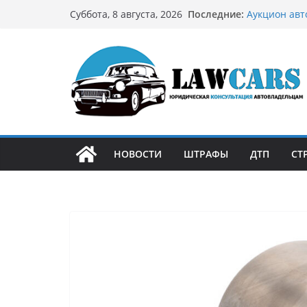
Перейти
Последние:
Аукцион авт
Суббота, 8 августа, 2026
к
стратегию
Аукцион мот
содержимому
философией 
Срочный вык
автовладел
Бриллиантов
остромодны
Как устроен
может подо
НОВОСТИ
ШТРАФЫ
ДТП
СТ