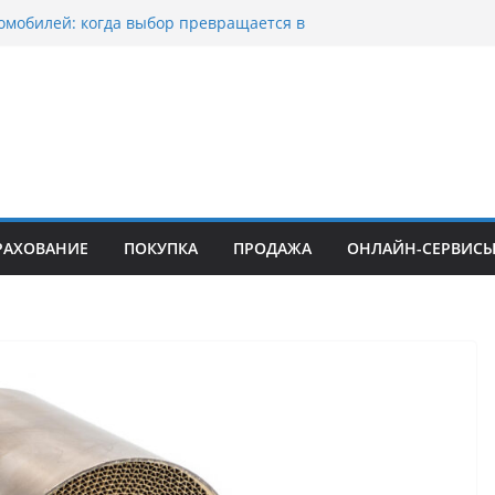
омобилей: когда выбор превращается в
оциклов: когда выбор становится
скорости
уп битых авто в Москве: почему
ьцы выбирают mos-auto
ые серьги: вечная классика или
й тренд?
о страхование авто с франшизой и кому оно
йти
РАХОВАНИЕ
ПОКУПКА
ПРОДАЖА
ОНЛАЙН-СЕРВИС