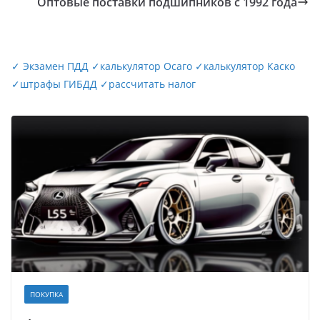
Оптовые поставки подшипников с 1992 года
✓
Экзамен ПДД
✓
калькулятор Осаго
✓
калькулятор Каско
✓
штрафы ГИБДД
✓
рассчитать налог
ПОКУПКА