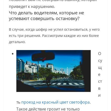
приведет к нарушению.
Что делать водителям, которые не
успевают совершить остановку?
В случае, когда шофер не успел остановиться, у него
есть три решения. Рассмотрим каждое из них более
детально.
О
су
щ
е
ст
в
и
ть
проезд на красный цвет светофора
.
Такое действие грозит не только