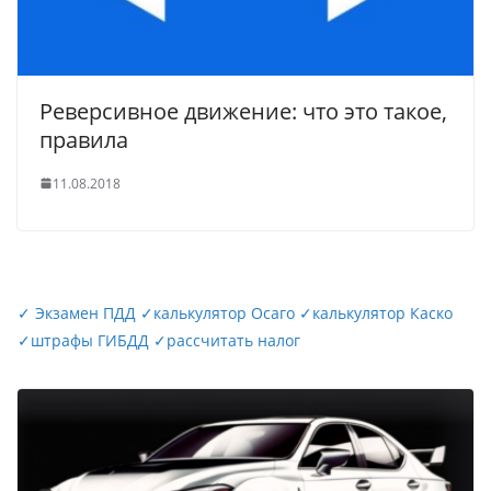
Реверсивное движение: что это такое,
правила
11.08.2018
✓
Экзамен ПДД
✓
калькулятор Осаго
✓
калькулятор Каско
✓
штрафы ГИБДД
✓
рассчитать налог