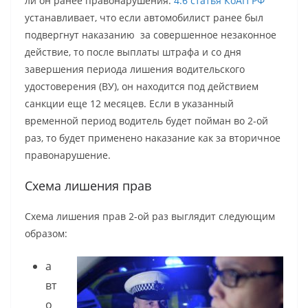
ли он ранее правонарушения.
4.6 статья КоАП РФ
устанавливает, что если автомобилист ранее был
подвергнут наказанию за совершенное незаконное
действие, то после выплаты штрафа и со дня
завершения периода лишения водительского
удостоверения (ВУ), он находится под действием
санкции еще 12 месяцев. Если в указанный
временной период водитель будет пойман во 2-ой
раз, то будет применено наказание как за вторичное
правонарушение.
Схема лишения прав
Схема лишения прав 2-ой раз выглядит следующим
образом:
а
вт
о