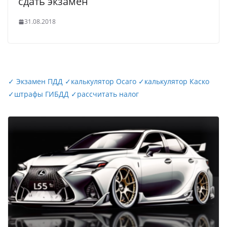
сдать экзамен
31.08.2018
✓
Экзамен ПДД
✓
калькулятор Осаго
✓
калькулятор Каско
✓
штрафы ГИБДД
✓
рассчитать налог