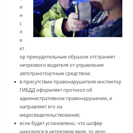
и
н
с
п
е
кт
ор принудительным образом отстраняет
нетрезвого водителя от управления
автотранспортным средством;
в присутствии правонарушителя инспектор
ГИБДД оформляет протокол об
административном правонарушении, и
направляет его на
медосвидетельствование;
если будет установлено, что шофер
находился в нетрезвом виде, то дело