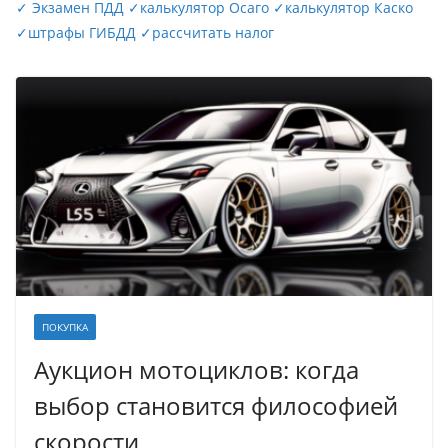
✓
Экзамен ПДД
✓
калькулятор Осаго
✓
калькулятор Каско
✓
штрафы ГИБДД
✓
рассчитать налог
ПОКУПКА
Аукцион мотоциклов: когда
выбор становится философией
скорости