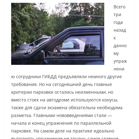
Всего
три
года
назад
к
данно
му
упраж
нени
ю сотрудники ГИБДД предъявляли немного другие
требования. Но на сегодняшний день главные
критерии парковки остались неизменными, но
вместо стоек на автодроме используются конусы,
также для сдачи экзамена обязательна необходима
разметка. Главными нововведениями стали —
начала и конец упражнения по параллельной
парковке. На самом деле на практике идеально
выполнять упражнение не трудно, самое главное