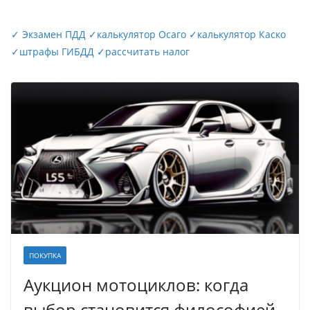
✓
Экзамен ПДД
✓
калькулятор Осаго
✓
калькулятор Каско
✓
штрафы ГИБДД
✓
рассчитать налог
ПОКУПКА
Аукцион мотоциклов: когда
выбор становится философией