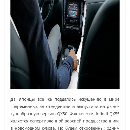
Да, японцы все же поддались искушению в мире
современных автотенденций и выпустили на рынок
купеобразную версию QX50. Фактически, Infiniti QX55
является оспортивленной версией предшественника
в новомодном кузове. Но будем откровенны: одним