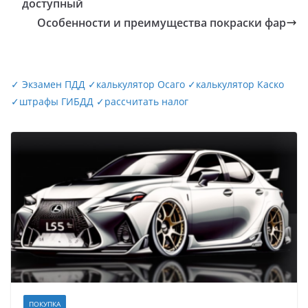
доступный
Особенности и преимущества покраски фар
✓
Экзамен ПДД
✓
калькулятор Осаго
✓
калькулятор Каско
✓
штрафы ГИБДД
✓
рассчитать налог
ПОКУПКА