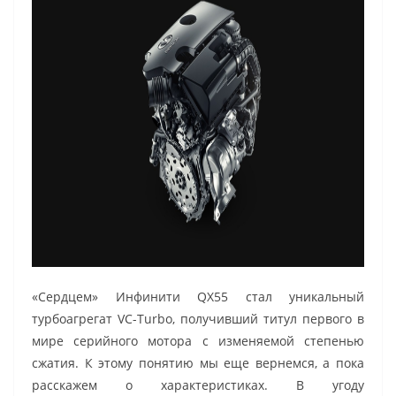
«Сердцем» Инфинити QX55 стал уникальный
турбоагрегат VC-Turbo, получивший титул первого в
мире серийного мотора с изменяемой степенью
сжатия. К этому понятию мы еще вернемся, а пока
расскажем о характеристиках. В угоду