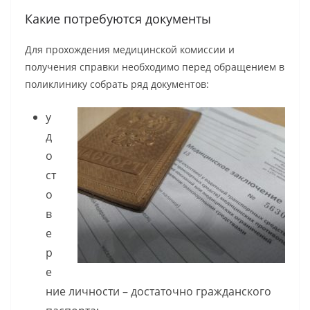
Какие потребуются документы
Для прохождения медицинской комиссии и
получения справки необходимо перед обращением в
поликлинику собрать ряд документов:
у
д
о
ст
о
в
е
р
е
ние личности – достаточно гражданского