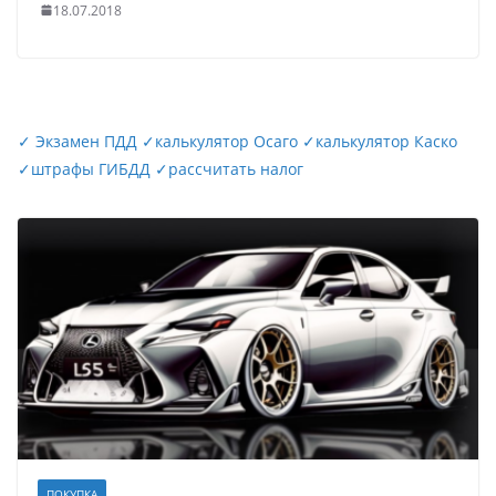
18.07.2018
✓
Экзамен ПДД
✓
калькулятор Осаго
✓
калькулятор Каско
✓
штрафы ГИБДД
✓
рассчитать налог
ПОКУПКА