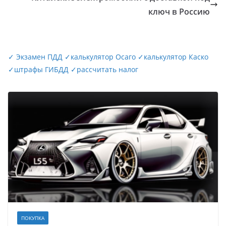
ключ в Россию
✓
Экзамен ПДД
✓
калькулятор Осаго
✓
калькулятор Каско
✓
штрафы ГИБДД
✓
рассчитать налог
ПОКУПКА