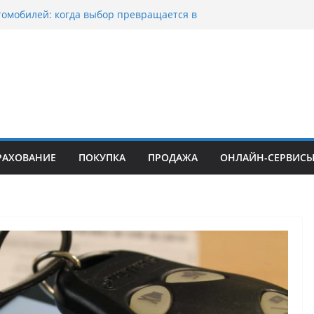
томобилей: когда выбор превращается в
тоциклов: когда выбор становится
 скорости
куп битых авто в Москве: почему
ьцы выбирают mos-auto
вые серьги: вечная классика или
й тренд?
о страхование авто с франшизой и кому оно
йти
РАХОВАНИЕ
ПОКУПКА
ПРОДАЖА
ОНЛАЙН-СЕРВИС