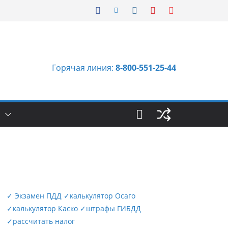
Горячая линия:
8-800-551-25-44
Ы
✓
Экзамен ПДД
✓
калькулятор Осаго
✓
калькулятор Каско
✓
штрафы ГИБДД
✓
рассчитать налог