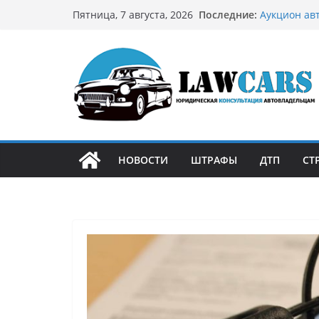
Перейти
Последние:
Аукцион ав
Пятница, 7 августа, 2026
к
стратегию
Аукцион мо
содержимому
философией
Срочный вы
автовладел
Бриллианто
остромодны
Как устроен
может подо
НОВОСТИ
ШТРАФЫ
ДТП
СТ