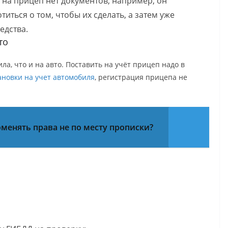
и на прицеп нет документов, например, он
титься о том, чтобы их сделать, а затем уже
едства.
то
а, что и на авто. Поставить на учёт прицеп надо в
ановки на учет автомобиля
, регистрация прицепа не
менять права не по месту прописки?