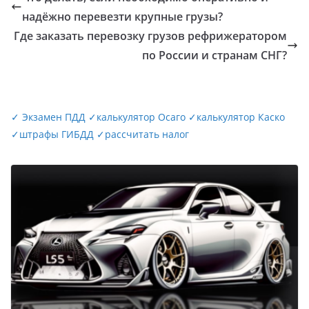
надёжно перевезти крупные грузы?
Где заказать перевозку грузов рефрижератором
по России и странам СНГ?
✓
Экзамен ПДД
✓
калькулятор Осаго
✓
калькулятор Каско
✓
штрафы ГИБДД
✓
рассчитать налог