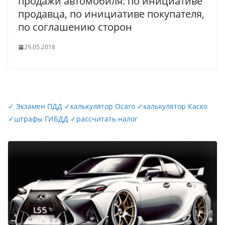
продажи автомобиля: по инициативе
продавца, по инициативе покупателя,
по соглашению сторон
29.05.2018
✓
Экзамен ПДД
✓
калькулятор Осаго
✓
калькулятор Каско
✓
штрафы ГИБДД
✓
рассчитать налог