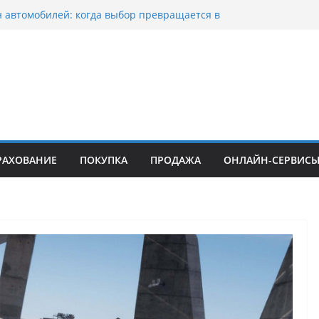
 автомобилей: когда выбор превращается в
гию
 мотоциклов: когда выбор становится
фией скорости
 выкуп битых авто в Москве: почему
адельцы выбирают mos-auto
нтовые серьги: вечная классика или
одный тренд?
роено страхование авто с франшизой и кому оно
подойти
РАХОВАНИЕ
ПОКУПКА
ПРОДАЖА
ОНЛАЙН-СЕРВИС