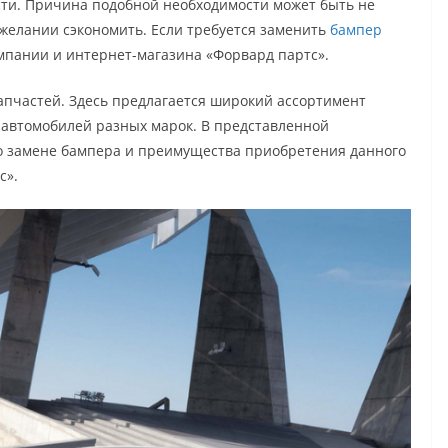
ти. Причина подобной необходимости может быть не
в желании сэкономить. Если требуется заменить
бампер
омпании и интернет-магазина «Форвард партс».
апчастей. Здесь предлагается широкий ассортимент
я автомобилей разных марок. В представленной
о замене бампера и преимущества приобретения данного
с».