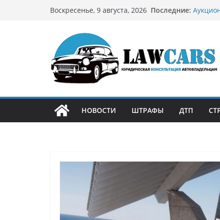
Перейти
Последние:
Аукцион
Воскресенье, 9 августа, 2026
к
страте
Аукцион
содержимому
филосо
Срочный
автовл
Бриллиа
остром
Как уст
может 
НОВОСТИ
ШТРАФЫ
ДТП
СТ