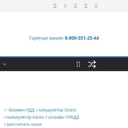
Горячая линия:
8-800-551-25-44
Ы
✓
Экзамен ПДД
✓
калькулятор Осаго
✓
калькулятор Каско
✓
штрафы ГИБДД
✓
рассчитать налог