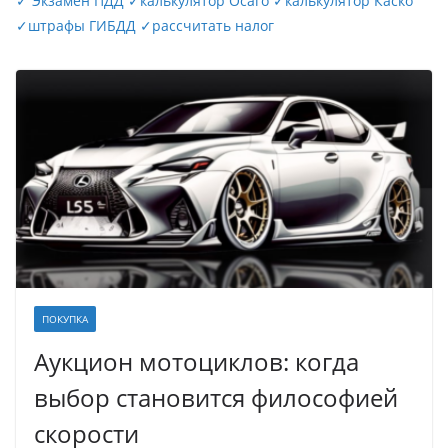
✓
Экзамен ПДД
✓
калькулятор Осаго
✓
калькулятор Каско
✓
штрафы ГИБДД
✓
рассчитать налог
ПОКУПКА
Аукцион мотоциклов: когда
выбор становится философией
скорости