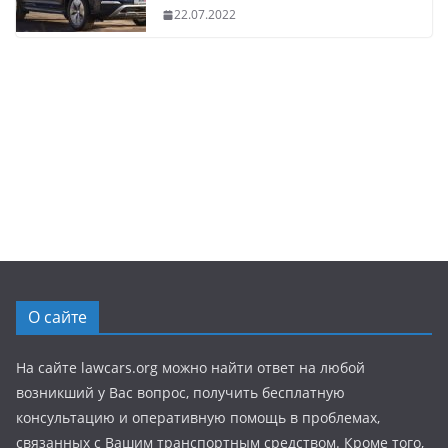
22.07.2022
О сайте
На сайте lawcars.org можно найти ответ на любой
возникший у Вас вопрос, получить бесплатную
консультацию и оперативную помощь в проблемах,
связанных с Вашим транспортным средством. Кроме того,