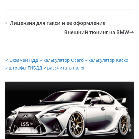
Лицензия для такси и ее оформление
Внешний тюнинг на BMW
✓
Экзамен ПДД
✓
калькулятор Осаго
✓
калькулятор Каско
✓
штрафы ГИБДД
✓
рассчитать налог