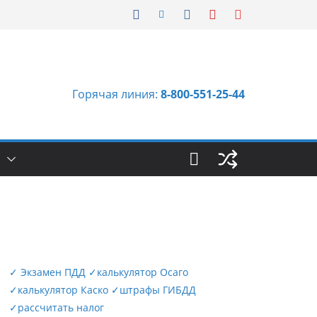
Горячая линия:
8-800-551-25-44
Ы
✓
Экзамен ПДД
✓
калькулятор Осаго
✓
калькулятор Каско
✓
штрафы ГИБДД
✓
рассчитать налог