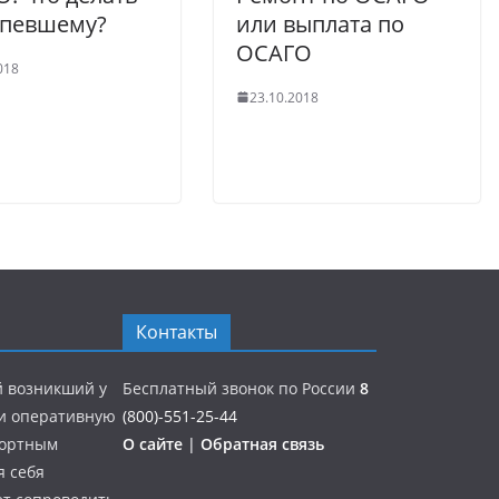
рпевшему?
или выплата по
ОСАГО
018
23.10.2018
Контакты
й возникший у
Бесплатный звонок по России
8
 и оперативную
(800)-551-25-44
портным
О сайте
|
Обратная связь
я себя