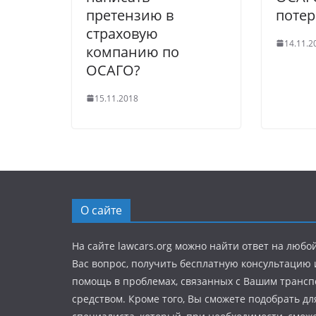
претензию в
поте
страховую
14.11.2
компанию по
ОСАГО?
15.11.2018
О сайте
На сайте lawcars.org можно найти ответ на любо
Вас вопрос, получить бесплатную консультацию
помощь в проблемах, связанных с Вашим транс
средством. Кроме того, Вы сможете подобрать дл