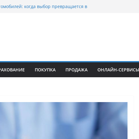
томобилей: когда выбор превращается в
тоциклов: когда выбор становится
 скорости
куп битых авто в Москве: почему
ьцы выбирают mos-auto
вые серьги: вечная классика или
й тренд?
о страхование авто с франшизой и кому оно
йти
РАХОВАНИЕ
ПОКУПКА
ПРОДАЖА
ОНЛАЙН-СЕРВИС