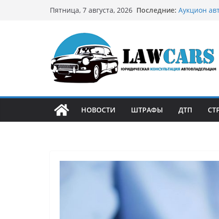
Перейти
Последние:
Аукцион ав
Пятница, 7 августа, 2026
к
стратегию
Аукцион мо
содержимому
философией
Срочный вы
автовладел
Бриллианто
остромодны
Как устроен
может подо
НОВОСТИ
ШТРАФЫ
ДТП
СТ