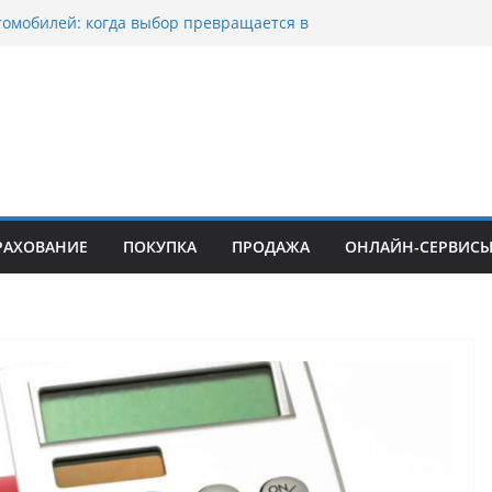
томобилей: когда выбор превращается в
тоциклов: когда выбор становится
 скорости
куп битых авто в Москве: почему
ьцы выбирают mos-auto
вые серьги: вечная классика или
й тренд?
о страхование авто с франшизой и кому оно
йти
РАХОВАНИЕ
ПОКУПКА
ПРОДАЖА
ОНЛАЙН-СЕРВИС