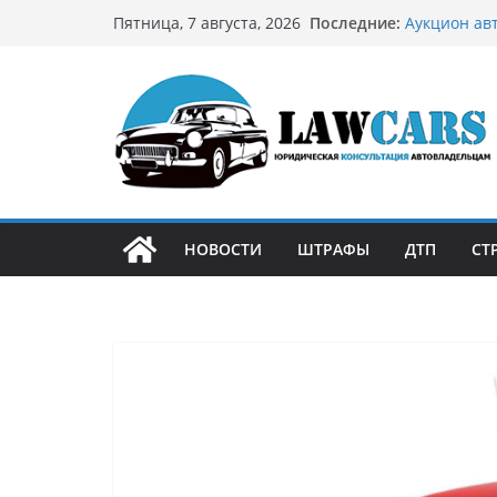
Перейти
Последние:
Аукцион ав
Пятница, 7 августа, 2026
к
стратегию
Аукцион мо
содержимому
философией
Срочный вы
автовладел
Бриллианто
остромодны
Как устроен
может подо
НОВОСТИ
ШТРАФЫ
ДТП
СТ