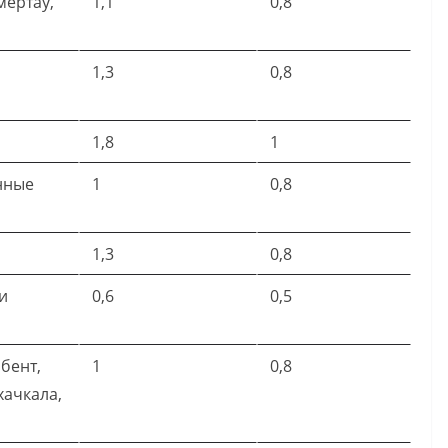
ертау,
1,1
0,8
1,3
0,8
1,8
1
нные
1
0,8
1,3
0,8
и
0,6
0,5
бент,
1
0,8
хачкала,