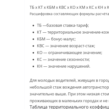
ТБ x КТ x КБМ x КВС x КО x КМ x КС x КН 
Расшифровка составляющих формулы расчёта
ТБ —базовая ставка-тариф;
КТ — территориальное значение-коэ
КБМ — бонус-малус;
КВС — значение возраст-стаж;
КО — ограничивающее значение;
КС — значение сезонности;
КН — значение нарушений.
Для молодых водителей, живущих в гор
небольшой стаж вождения автотранспорт
значительно выше. При этом низкая стои
проживающих в маленьких городах и не
Таблица территориального коэффици