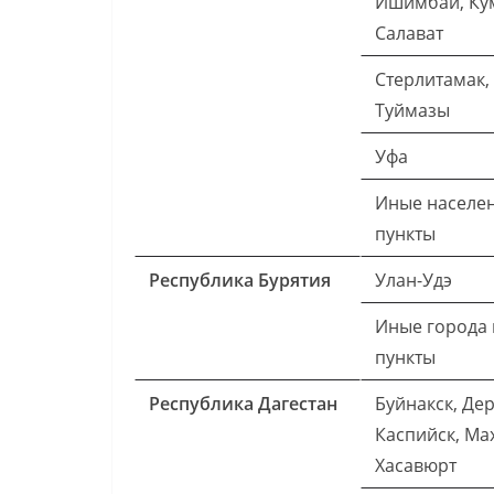
Ишимбай, Кум
Салават
Стерлитамак,
Туймазы
Уфа
Иные населе
пункты
Республика Бурятия
Улан-Удэ
Иные города 
пункты
Республика Дагестан
Буйнакск, Дер
Каспийск, Ма
Хасавюрт