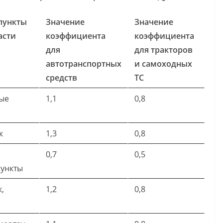
пункты
Значение
Значение
асти
коэффициента
коэффициента
для
для тракторов
автотранспортных
и самоходных
средств
ТС
ые
1,1
0,8
к
1,3
0,8
0,7
0,5
пункты
,
1,2
0,8