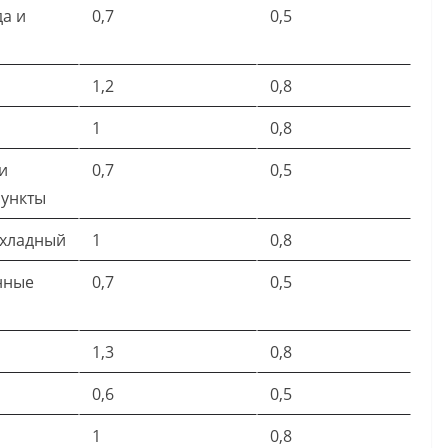
а и
0,7
0,5
1,2
0,8
1
0,8
и
0,7
0,5
пункты
охладный
1
0,8
нные
0,7
0,5
1,3
0,8
0,6
0,5
1
0,8