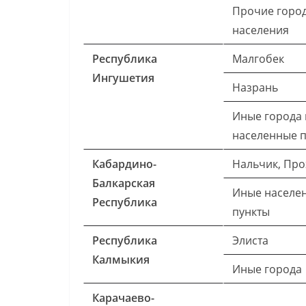
Прочие город
населения
Республика
Малгобек
Ингушетия
Назрань
Иные города 
населенные 
Кабардино-
Нальчик, Пр
Балкарская
Иные населе
Республика
пункты
Республика
Элиста
Калмыкия
Иные города
Карачаево-