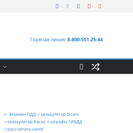
Горячая линия:
8-800-551-25-44
Ы
✓
Экзамен ПДД
✓
калькулятор Осаго
✓
калькулятор Каско
✓
штрафы ГИБДД
✓
рассчитать налог