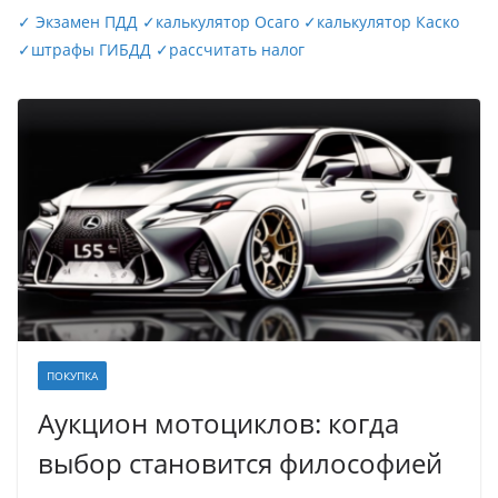
✓
Экзамен ПДД
✓
калькулятор Осаго
✓
калькулятор Каско
✓
штрафы ГИБДД
✓
рассчитать налог
ПОКУПКА
Аукцион мотоциклов: когда
выбор становится философией