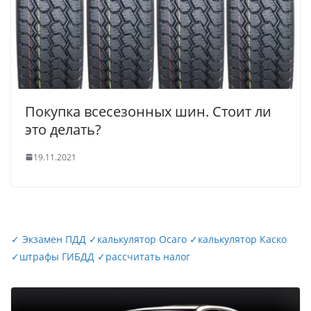
Покупка всесезонных шин. Стоит ли
это делать?
19.11.2021
✓
Экзамен ПДД
✓
калькулятор Осаго
✓
калькулятор Каско
✓
штрафы ГИБДД
✓
рассчитать налог