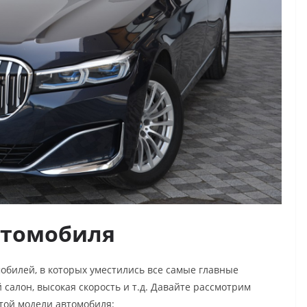
втомобиля
мобилей, в которых уместились все самые главные
 салон, высокая скорость и т.д. Давайте рассмотрим
той модели автомобиля: