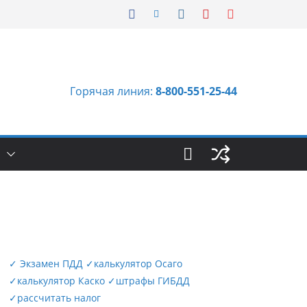
Горячая линия:
8-800-551-25-44
Ы
✓
Экзамен ПДД
✓
калькулятор Осаго
✓
калькулятор Каско
✓
штрафы ГИБДД
✓
рассчитать налог