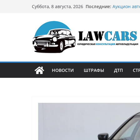
Перейти
Последние:
Как устроен
Суббота, 8 августа, 2026
к
может подо
Аукцион авт
содержимому
стратегию
Аукцион мот
философией 
Срочный вык
автовладел
Бриллиантов
остромодны
НОВОСТИ
ШТРАФЫ
ДТП
СТ