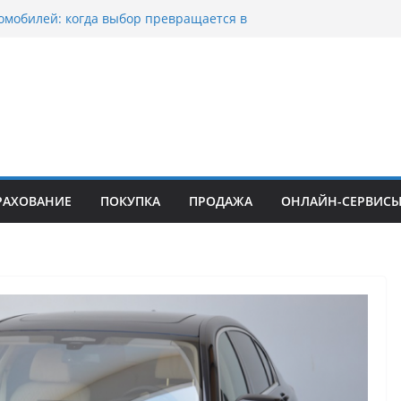
о страхование авто с франшизой и кому оно
йти
омобилей: когда выбор превращается в
оциклов: когда выбор становится
скорости
уп битых авто в Москве: почему
ьцы выбирают mos-auto
ые серьги: вечная классика или
й тренд?
РАХОВАНИЕ
ПОКУПКА
ПРОДАЖА
ОНЛАЙН-СЕРВИС