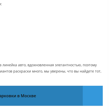
я:
та линейка авто, вдохновленная элегантностью, поэтому
иантов раскраски много, мы уверены, что вы найдете тот,
арковки в Москве