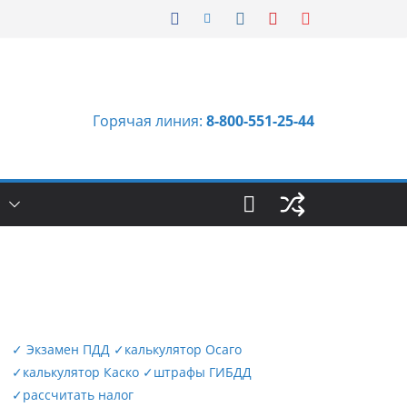
Горячая линия:
8-800-551-25-44
Ы
✓
Экзамен ПДД
✓
калькулятор Осаго
✓
калькулятор Каско
✓
штрафы ГИБДД
✓
рассчитать налог