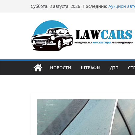
Перейти
Последние:
Аукцион авт
Суббота, 8 августа, 2026
к
стратегию
Аукцион мот
содержимому
философией 
Срочный вык
автовладел
Бриллиантов
остромодны
Как устроен
может подо
НОВОСТИ
ШТРАФЫ
ДТП
СТ