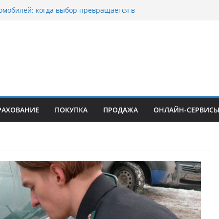
омобилей: когда выбор превращается в
оциклов: когда выбор становится
скорости
уп битых авто в Москве: почему
ьцы выбирают mos-auto
ые серьги: вечная классика или
й тренд?
о страхование авто с франшизой и кому оно
йти
РАХОВАНИЕ
ПОКУПКА
ПРОДАЖА
ОНЛАЙН-СЕРВИС