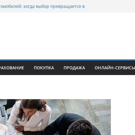
томобилей: когда выбор превращается в
тоциклов: когда выбор становится
 скорости
куп битых авто в Москве: почему
ьцы выбирают mos-auto
вые серьги: вечная классика или
й тренд?
о страхование авто с франшизой и кому оно
йти
РАХОВАНИЕ
ПОКУПКА
ПРОДАЖА
ОНЛАЙН-СЕРВИС