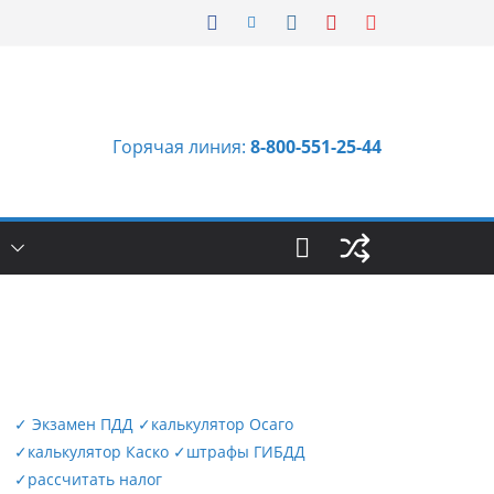
Горячая линия:
8-800-551-25-44
Ы
✓
Экзамен ПДД
✓
калькулятор Осаго
✓
калькулятор Каско
✓
штрафы ГИБДД
✓
рассчитать налог