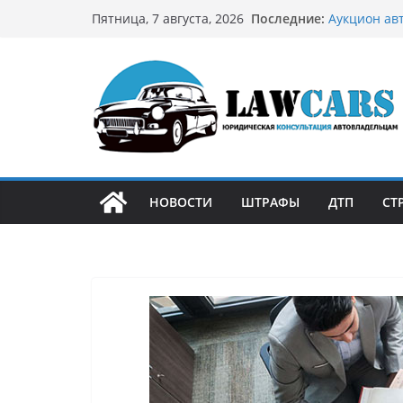
Перейти
Последние:
Аукцион ав
Пятница, 7 августа, 2026
к
стратегию
Аукцион мо
содержимому
философией
Срочный вы
автовладел
Бриллианто
остромодны
Как устроен
может подо
НОВОСТИ
ШТРАФЫ
ДТП
СТ