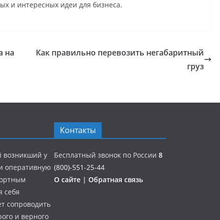
ых и интересных идеи для бизнеса.
а на
Как правильно перевозить негабаритный
груз
Контакты
й возникший у
Бесплатный звонок по России
8
 и оперативную
(800)-551-25-44
портным
О сайте
|
Обратная связь
я себя
ет сопроводить
ого и верного